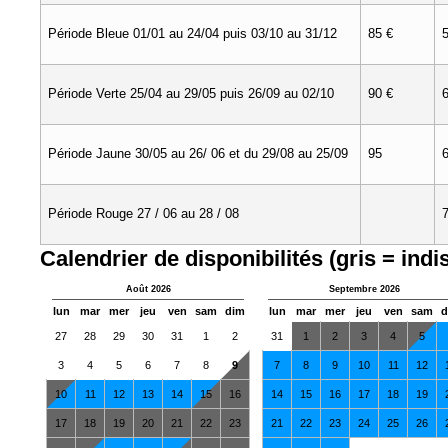
Période Bleue 01/01 au 24/04 puis 03/10 au 31/12
85 €
Période Verte 25/04 au 29/05 puis 26/09 au 02/10
90 €
Période Jaune 30/05 au 26/ 06 et du 29/08 au 25/09
95
Période Rouge 27 / 06 au 28 / 08
Calendrier de disponibilités (gris = indi
Août 2026
Septembre 2026
lun
mar
mer
jeu
ven
sam
dim
lun
mar
mer
jeu
ven
sam
d
27
28
29
30
31
1
2
31
1
2
3
4
5
3
4
5
6
7
8
9
7
8
9
10
11
12
10
11
12
13
14
15
16
14
15
16
17
18
19
17
18
19
20
21
22
23
21
22
23
24
25
26