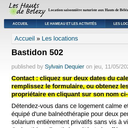
Location saisonnière naturiste aux Hauts de Bélé
ACCUEIL
LE HAMEAU ET LES ACTIVITÉS
LES LO
Vous êtes ici
Accueil
»
Les locations
Bastidon 502
published by
Sylvain Dequier
on
jeu, 11/05/20
Contact : cliquez sur deux dates du cale
remplissez le formulaire, ou obtenez l
propriétaire en cliquant sur son nom ci
Détendez-vous dans ce logement calme et é
équipé d'une balnéothérapie pour deux pers
solarium entièrement privatifs sans vis à vi