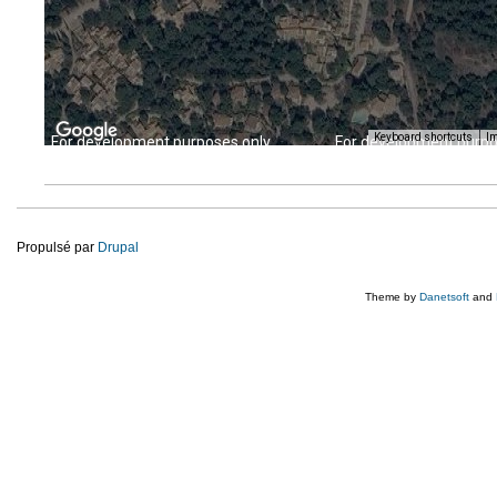
Keyboard shortcuts
Im
For development purposes only
For development purpo
Propulsé par
Drupal
Theme by
Danetsoft
and