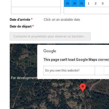
29
30
31
1
2
3
For development purposes only
For development purpo
Date d'arrivée
*
Date de départ
*
This page can't load Google Maps correct
Do you own this website?
For development purposes only
For development purpo