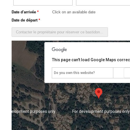
Date d'arrivée
*
Date de départ
*
or development purposes only
For development purposes only
This page can't load Google Maps correct
Do you own this website?
or development purposes only
For development purposes only