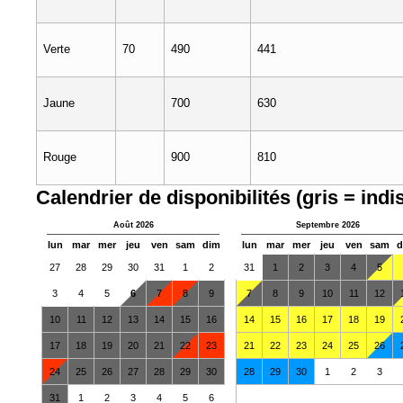
Verte
70
490
441
Jaune
700
630
Rouge
900
810
Calendrier de disponibilités (gris = indi
Août 2026
Septembre 2026
lun
mar
mer
jeu
ven
sam
dim
lun
mar
mer
jeu
ven
sam
d
27
28
29
30
31
1
2
31
1
2
3
4
5
3
4
5
6
7
8
9
7
8
9
10
11
12
10
11
12
13
14
15
16
14
15
16
17
18
19
17
18
19
20
21
22
23
21
22
23
24
25
26
24
25
26
27
28
29
30
28
29
30
1
2
3
31
1
2
3
4
5
6