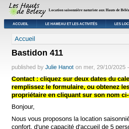
Location saisonnière naturiste aux Hauts de Bélé
ACCUEIL
LE HAMEAU ET LES ACTIVITÉS
LES LO
Vous êtes ici
Accueil
Bastidon 411
published by
Julie Hanot
on
mer, 29/10/2025 
Contact : cliquez sur deux dates du cale
remplissez le formulaire, ou obtenez l
propriétaire en cliquant sur son nom ci
Bonjour,
Nous vous proposons la location saisonniè
confort, d'une capacité d'accueil de 5 pers