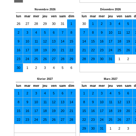
Novembre 2026
Décembre 2026
lun
mar
mer
jeu
ven
sam
dim
lun
mar
mer
jeu
ven
sam
d
26
27
28
29
30
31
1
30
1
2
3
4
5
2
3
4
5
6
7
8
7
8
9
10
11
12
9
10
11
12
13
14
15
14
15
16
17
18
19
16
17
18
19
20
21
22
21
22
23
24
25
26
23
24
25
26
27
28
29
28
29
30
31
1
2
30
1
2
3
4
5
6
février 2027
Mars 2027
lun
mar
mer
jeu
ven
sam
dim
lun
mar
mer
jeu
ven
sam
d
1
2
3
4
5
6
7
1
2
3
4
5
6
8
9
10
11
12
13
14
8
9
10
11
12
13
15
16
17
18
19
20
21
15
16
17
18
19
20
22
23
24
25
26
27
28
22
23
24
25
26
27
29
30
31
1
2
3