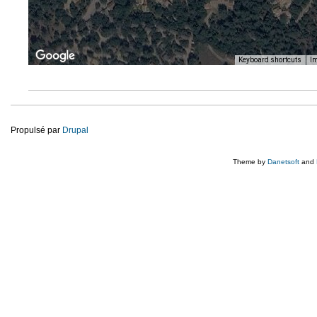
Keyboard shortcuts
Im
Propulsé par
Drupal
or development purposes only
For development purposes only
Theme by
Danetsoft
and