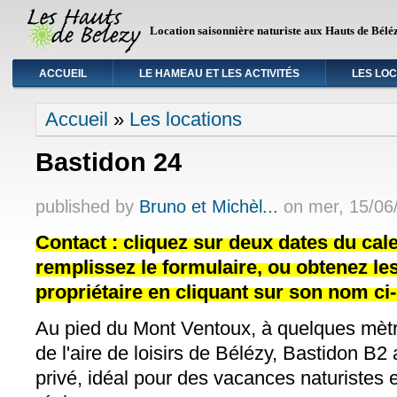
Location saisonnière naturiste aux Hauts de Bélé
ACCUEIL
LE HAMEAU ET LES ACTIVITÉS
LES LO
Vous êtes ici
Accueil
»
Les locations
Bastidon 24
published by
Bruno et Michèl...
on
mer, 15/06
Contact : cliquez sur deux dates du cale
remplissez le formulaire, ou obtenez l
propriétaire en cliquant sur son nom ci
Au pied du Mont Ventoux, à quelques mètr
de l'aire de loisirs de Bélézy, Bastidon B
privé, idéal pour des vacances naturistes et