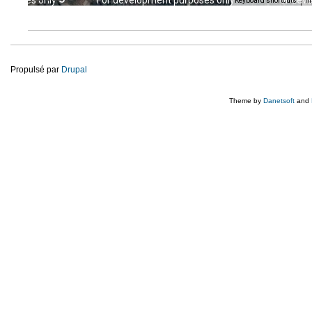
urposes only
For development purposes only
For dev
Keyboard shortcuts
Im
Propulsé par
Drupal
Theme by
Danetsoft
and