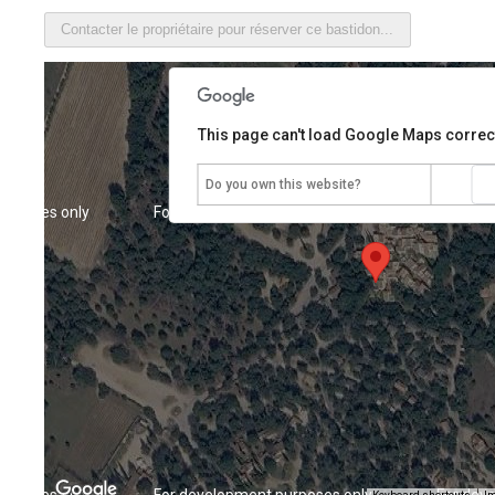
This page can't load Google Maps correct
Do you own this website?
urposes only
For development purposes only
For dev