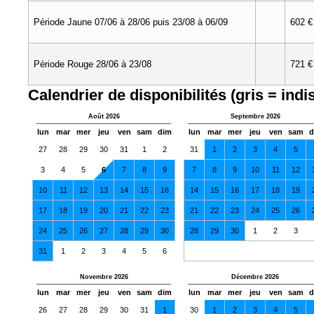
Période Jaune 07/06 à 28/06 puis 23/08 à 06/09
602 €
Période Rouge 28/06 à 23/08
721 €
Calendrier de disponibilités (gris = indi
Août 2026
Septembre 2026
lun
mar
mer
jeu
ven
sam
dim
lun
mar
mer
jeu
ven
sam
d
27
28
29
30
31
1
2
31
1
2
3
4
5
3
4
5
6
7
8
9
7
8
9
10
11
12
10
11
12
13
14
15
16
14
15
16
17
18
19
17
18
19
20
21
22
23
21
22
23
24
25
26
24
25
26
27
28
29
30
28
29
30
1
2
3
31
1
2
3
4
5
6
Novembre 2026
Décembre 2026
lun
mar
mer
jeu
ven
sam
dim
lun
mar
mer
jeu
ven
sam
d
26
27
28
29
30
31
1
30
1
2
3
4
5