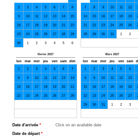
2
3
4
5
6
7
8
7
8
9
10
11
12
9
10
11
12
13
14
15
14
15
16
17
18
19
16
17
18
19
20
21
22
21
22
23
24
25
26
23
24
25
26
27
28
29
28
29
30
31
1
2
30
1
2
3
4
5
6
février 2027
Mars 2027
lun
mar
mer
jeu
ven
sam
dim
lun
mar
mer
jeu
ven
sam
d
1
2
3
4
5
6
7
1
2
3
4
5
6
8
9
10
11
12
13
14
8
9
10
11
12
13
15
16
17
18
19
20
21
15
16
17
18
19
20
22
23
24
25
26
27
28
22
23
24
25
26
27
29
30
31
1
2
3
urposes only
For development purposes only
For dev
Date d'arrivée
*
Date de départ
*